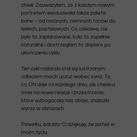
chwili. Zauważyłam, że z każdym nowym
portretem ewoluowała także paleta
barw – od mocnych, ciemnych tonów do
lekkich, pastelowych. Co ciekawe, nie
było to zaplanowane, było to zupełnie
naturalne i dostrzegłam to dopiero po
ukończeniu cyklu.
Ten cykl malarski
stał się lustrzanym
odbiciem moich uczuć wobec syna
. To,
co ON daje mi każdego dnia, jak otwiera
mnie na nowe relacje i przestrzenie,
które wzbogacają nas oboje, znalazło
wyraz w obrazach.
Pawełku, bardzo Ci dziękuję, że jesteś w
moim życiu.