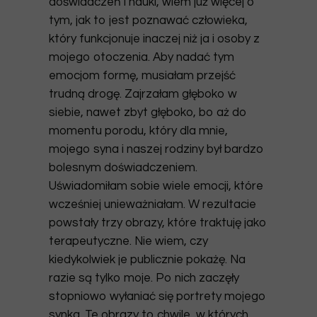
doświadczeń i nauki, wiem już więcej o
tym,
jak to jest poznawać człowieka
,
który funkcjonuje inaczej niż ja i osoby z
mojego otoczenia. Aby nadać tym
emocjom formę, musiałam przejść
trudną drogę. Zajrzałam głęboko w
siebie, nawet zbyt głęboko, bo aż do
momentu porodu, który dla mnie,
mojego syna i naszej rodziny był bardzo
bolesnym doświadczeniem.
Uświadomiłam sobie wiele emocji, które
wcześniej unieważniałam. W rezultacie
powstały trzy obrazy, które traktuję jako
terapeutyczne. Nie wiem, czy
kiedykolwiek je publicznie pokażę. Na
razie są tylko moje. Po nich zaczęły
stopniowo wyłaniać się
portrety mojego
synka
. Te obrazy to chwile, w których